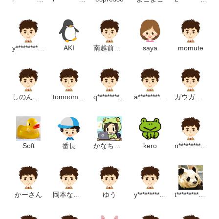
y*****************m
AKI
南越前町山海里運営協議会
saya
momute
しのんたん
tomoomin kei
q**********************************p
a***************************m
ガウガウわんこ
Soft
番長
かなちょろ
kero
n************************m
かーさん
岡本なおこ
ゆう
y********************p
t*************************p