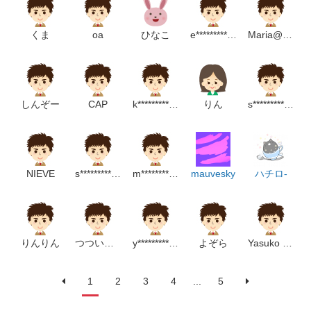
くま
oa
ひなこ
e*****************p
Maria@南米人妻
しんぞー
CAP
k****************m
りん
s***************************m
NIEVE
s***************m
m****************************p
mauvesky
ハチロ-
りんりん
つついさん
y***************************p
よぞら
Yasuko Inoue
1
2
3
4
...
5