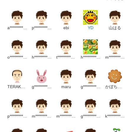
a********************m
p***************************p
ebi
YD
山はる
o***********************m
h*****************m
t*********************m
h******************p
m*******************m
TERAKATSU
g********************m
maru
g*********************m
かぼちゃあああ
p******************m
m************************m
m*********************m
g*************************m
k*****************************p