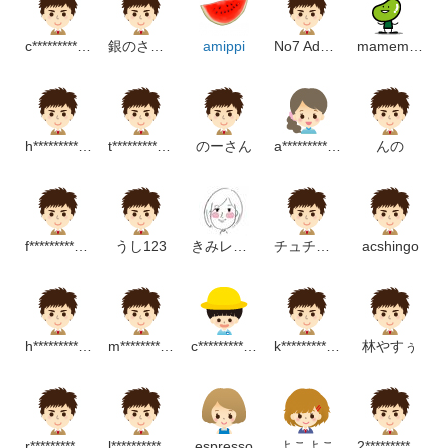
c*******************p
銀のさかな
amippi
No7 Adobe
mamemame
h********************m
t********************m
のーさん
a********************m
んの
f**********************p
うし123
きみレモン
チュチュママ
acshingo
h***************************p
m********************p
c********************m
k*********************m
林やすぅ
r**********************p
l*******************m
espresso
よこよこ
2*******************p