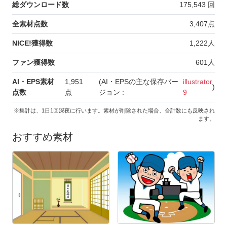
総ダウンロード数
175,543
回
全素材点数
3,407
点
NICE!獲得数
1,222
人
ファン獲得数
601
人
AI・EPS素材
1,951
(AI・EPSの主な保存バー
illustrator
)
点数
点
ジョン :
9
※集計は、1日1回深夜に行います。素材が削除された場合、合計数にも反映され
ます。
おすすめ素材