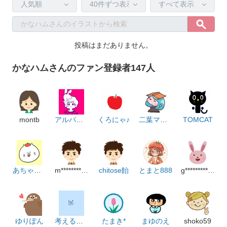
😭‎
これから夏の季節になるので、夏らしいイラストを増やしたい
投稿はまだありません。
と思っています🍧
かなハムさんのファン登録者147人
描きたいものはいっぱいありますが時間がかかるので、空き時
間を見つけてはちょこちょこアップロードしています🐚
montb
アルパッカ
くろにゃ♪
二葉マキア
TOMCAT
あちゃんも
m******************m
chitose飴
とまと888
g********************m
ゆりぽん
考える生き物
たまき*
まゆのえ
shoko59