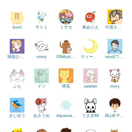
koeri
サトミ
ミサカ
東ぬりえ
中居さちこ
帰路ひび乃
comy
ONillustration
ティールグリーン
wind(ワインド)
ふも
イソ
煙花
uatelier
mory
きしゆう
あさうめ
Aquamarine
うさぎ88
BLUE PURPLE