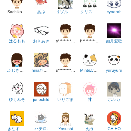
Sachiko Saito
あぷ
りゾルート
クリスカエラー
cyaarah
はるもも
おきあき
s**********************m
i******************************m
如月愛歌
ふじきなお
hina@とっとこ
s********************m
Mint&Cocoa
yuruyuru
ぴくみそ
junechild
いりごま
甘
ホルカ
きなすあこ
ハチロ-
Yasushi
ぬう
CHIHO