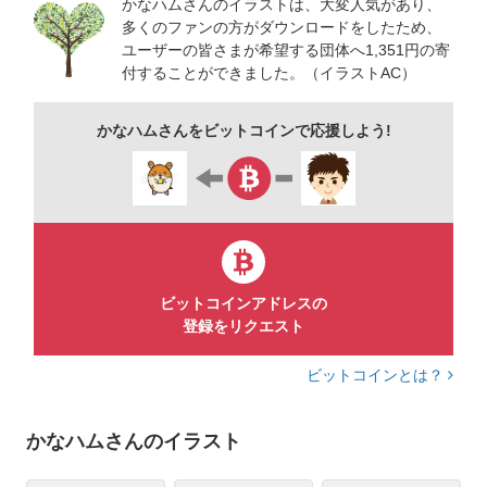
かなハムさんのイラストは、大変人気があり、
https://coconala.com/users/2893281/
多くのファンの方がダウンロードをしたため、
ユーザーの皆さまが希望する団体へ1,351円の寄
付することができました。（イラストAC）
ダウンロードして下さった方、ありがとうございます。励みに
なります。
かなハムさんをビットコインで応援しよう!
コメントを送って下さった方、とても嬉しかったです。
ＮＩＣＥ！をして下さった方にも感謝しています。
ファン登録をして下さった方、こちらからのファン登録のお返
しにファン登録をして下さったイラストレーターの方も誠にあ
りがとうございます☺️
ビットコインアドレスの
登録をリクエスト
ファン登録人数が１００人を超えました❗
ビットコインとは？
ファン登録して下さった方々、本当にありがとうございます😂
かなハムさんのイラスト
総ダウンロード数が10000回を超えました‼️
今までダウンロードして下さった方々、本当に感謝しています