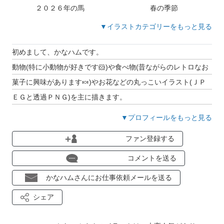
２０２６年の馬
春の季節
▼イラストカテゴリーをもっと見る
初めまして、かなハムです。
動物(特に小動物が好きです🐹)や食べ物(昔ながらのレトロなお
菓子に興味があります🍬)やお花などの丸っこいイラスト(ＪＰ
ＥＧと透過ＰＮＧ)を主に描きます。
子育て経験中なので、赤ちゃんの食品や用品を描くのも楽しい
▼プロフィールをもっと見る
です👶
ファン登録する
時々ちょっとレアなものも描きます☆
よろしくお願いします。
コメントを送る
かなハムさんにお仕事依頼メールを送る
noteを始めてから約１年経ちました📓
シェア
ココナラにイラスト・アイコン作成の出品をしています🌟ココ
ナラのプロフィールページのＵＲＬです😃