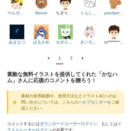
マルガーリィ
Neune
ちぎりパン
くらしのえ
pandamam
あまなつ
ぱるさめ
カボスデザイン
きいろいろ
m************************m
1
2
素敵な無料イラストを提供してくれた「かなハ
ム」さんに応援のコメントを贈ろう！
素材の使用範囲や、使用方法などイラストACへのお
問い合せについては、こちらの
ヘルプセンター
をご確
認ください。
コメントするには
ダウンロードユーザーログイン
、もしくは
イ
ラストレーターログイン
が必要です。