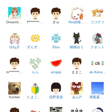
Dreamliner_Hikaru
f***********************m
きゅ
Rei@猫のよりこ
ココナツ
ゆねぎ
ずんずんどこどこ
Etou
柚猫ゆう
クオント
m***************m
らら
amippi
ままこ
ak-Kanahebi
frontier
たまごぼーろ
浅野美波
あんP
潮風暮らし(色覚異常イラストレーター)