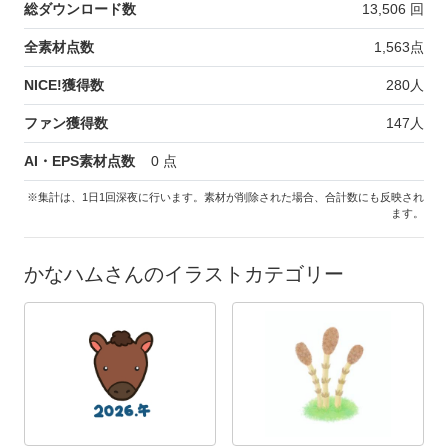
総ダウンロード数
13,506
回
全素材点数
1,563
点
NICE!獲得数
280
人
ファン獲得数
147
人
AI・EPS素材点数
0
点
※集計は、1日1回深夜に行います。素材が削除された場合、合計数にも反映され
ます。
かなハムさんのイラストカテゴリー