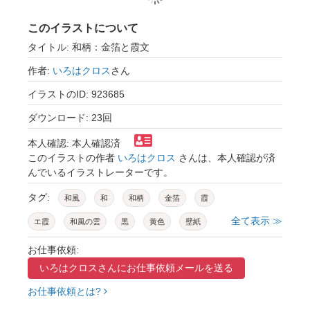
このイラストについて
タイトル: 和柄：金箔と霞文
作者:
いろはクロス
さん
イラストのID: 923685
ダウンロード: 23回
本人確認: 本人確認済
このイラストの作者
いろはクロス
さんは、本人確認が済
んでいるイラストレーターです。
タグ:
和風
和
和柄
金箔
霞
全て表示 ≫
エ霞
和風の雲
黒
黄色
壁紙
お正月
金
お仕事依頼:
いろはクロスさんに
お仕事依頼メールを送る
お仕事依頼とは?