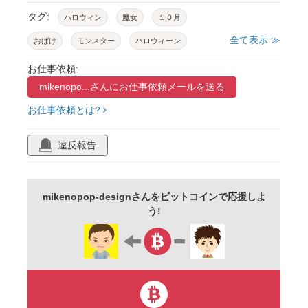
タグ:
ハロウィン
魔女
１０月
全て表示 ≫
おばけ
モンスター
ハロウィーン
１０月イベント
halloween
秋
お仕事依頼:
mikenopo...さんに
お仕事依頼メールを送る
かわいいイラスト
幽霊
かぼちゃ
お仕事依頼とは?
おばけかぼちゃ
マジョッコ
女の子
魔女ッ子
女子
フランケンシュタイン
違反報告
ドラキュラ
ドラキュラ伯爵
アイコン
ハロウィンアイコン
城
秋のイラスト
mikenopop-designさんをビットコインで応援しよ
おばけの木
木
木のシルエット
う!
コウモリ
幕
フレーム
かわいい
背景
見出し
ポイント
ワンポイント
バッジ
ハロウィンのバッジ
仮装
ハロウィン仮装
セット
ハロウィンセット