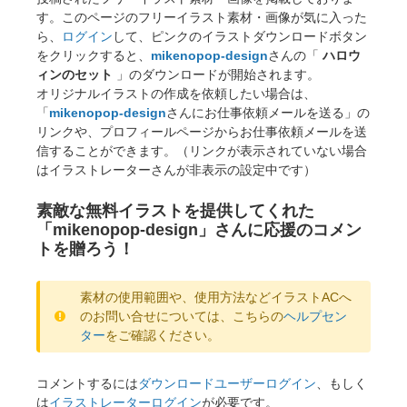
す。このページのフリーイラスト素材・画像が気に入った
ら、
ログイン
して、ピンクのイラストダウンロードボタン
をクリックすると、
mikenopop-design
さんの「
ハロウ
ィンのセット
」のダウンロードが開始されます。
オリジナルイラストの作成を依頼したい場合は、
「
mikenopop-design
さんにお仕事依頼メールを送る」の
リンクや、プロフィールページからお仕事依頼メールを送
信することができます。（リンクが表示されていない場合
はイラストレーターさんが非表示の設定中です）
素敵な無料イラストを提供してくれた
「mikenopop-design」さんに応援のコメン
トを贈ろう！
素材の使用範囲や、使用方法などイラストACへ
のお問い合せについては、こちらの
ヘルプセン
ター
をご確認ください。
コメントするには
ダウンロードユーザーログイン
、もしく
は
イラストレーターログイン
が必要です。