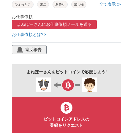
全て表示 ≫
ひょっとこ
露店
夏祭り
出し物
仮面
おたふく
一つ目小僧
提灯
お仕事依頼:
よねぼーさんに
お仕事依頼メールを送る
トラ
パンダ
キツネ
和風
宴会
お仕事依頼とは?
ブタ
出店
お祭り
タヌキ
狸
お化け
行事
イベント
風物詩
違反報告
夜店
花火大会
祭り
飾り
夏
日本
よねぼーさんをビットコインで応援しよう!
ビットコインアドレスの
登録をリクエスト