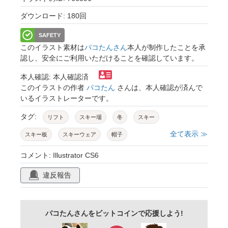
ダウンロード: 180回
SAFETY
このイラスト素材は
パコたんさん
本人が制作したことを承
認し、安全にご利用いただけることを確認しています。
本人確認: 本人確認済
このイラストの作者
パコたん
さんは、本人確認が済んで
いるイラストレーターです。
タグ:
リフト
スキー場
冬
スキー
全て表示 ≫
スキー板
スキーウェア
帽子
スティック
ウィンタースポーツ
女性
コメント: Illustrator CS6
男性
カップル
レジャー
違反報告
パコたんさんをビットコインで応援しよう!