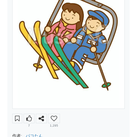
7
1,295
作者:
パコたん