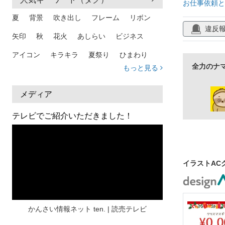
お仕事依頼と
夏
背景
吹き出し
フレーム
リボン
違反
矢印
秋
花火
あしらい
ビジネス
アイコン
キラキラ
夏祭り
ひまわり
全力のナ
もっと見る
家族
和柄
夏 背景
スマホ
熱中症
人物
暑中見舞い
ふきだし
夏休み
メディア
日本地図
海
ハート
夏 背景
枠
テレビでご紹介いただきました！
見出し
お盆
雲
和紙
カレンダー
水彩
夏 フレーム
花
女性
街並み
イラストAC
集中線
人
おしゃれ 手描き
筆
和風
スケジュール
波
飾り枠
桜
ハロウィン
介護
チェック
かんさい情報ネット ten. | 読売テレビ