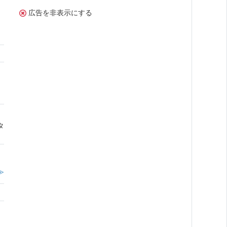
広告を非表示にする
さ
タ
≫