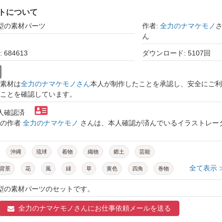
トについて
紅型の素材パーツ
作者:
全力のナマケモノ
ん
684613
ダウンロード: 5107回
素材は
全力のナマケモノさん
本人が制作したことを承認し、安全にご利
ことを確認しています。
本人確認済
トの作者
全力のナマケモノ
さんは、本人確認が済んでいるイラストレー
沖縄
琉球
着物
織物
郷土
芸能
全て表示 
背景
花
風
緑
草
黄色
四角
巻物
素材
材料
いろいろ
たくさん
魚
集合
紅型の素材パーツのセットです。
全力のナマケモノさんに
お仕事依頼メールを送る