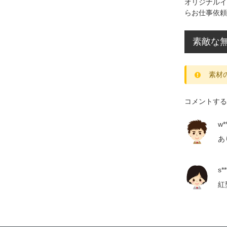
オリジナルイ
らお仕事依頼
素敵な
素材
コメントする
w**
あ
s**
紅