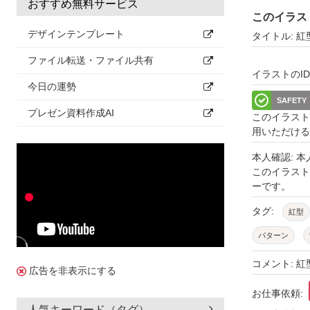
おすすめ無料サービス
このイラス
デザインテンプレート
タイトル: 
ファイル転送・ファイル共有
イラストのID: 
今日の運勢
SAFETY
プレゼン資料作成AI
このイラスト
用いただける
本人確認: 
このイラス
ーです。
タグ:
紅型
パターン
模様
美
コメント: 
広告を非表示にする
セット
お仕事依頼:
人気キーワード（タグ）