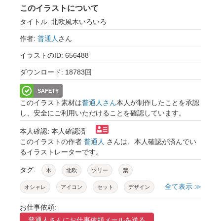
このイラストについて
タイトル: 北欧風木いろいろ
作者:
普通人
さん
イラストのID: 656488
ダウンロード: 18783回
SAFETY
このイラスト素材は
普通人さん
本人が制作したことを承認
し、安全にご利用いただけることを確認しています。
本人確認: 本人確認済
このイラストの作者
普通人
さんは、本人確認が済んでい
るイラストレーターです。
タグ:
木
北欧
ツリー
葉
全て表示 ≫
オシャレ
アイコン
セット
デザイン
森
テキスタイル
カワイイ
お仕事依頼:
普通人さんに
お仕事依頼メールを送る
バリエーション
春
緑
素材
集合