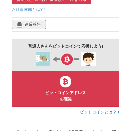
お仕事依頼とは?
ナチュラル
グリーン
枯れ葉
えだ
うえき
植木
はっぱ
みどり
違反報告
リンゴ
林檎
木の実
葉っぱ
紅葉
実
公園
森林
樹
き
樹木
普通人さんをビットコインで応援しよう!
ウグイス
自然
プランツ
林
枝
庭
背景
花
植物
秋
カフェ
イラスト
かわいい
りんご
クリスマスツリー
ビットコインアドレス
を確認
ビットコインとは？