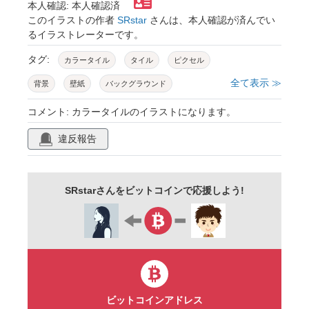
本人確認: 本人確認済
このイラストの作者
SRstar
さんは、本人確認が済んでい
るイラストレーターです。
タグ:
カラータイル
タイル
ピクセル
全て表示 ≫
背景
壁紙
バックグラウンド
バックグランド
background
カバー画像
コメント: カラータイルのイラストになります。
カバー
ブロック
レトロ
カラバリ
違反報告
石
ストーン
イラスト
素材
アイコン
ai
png
jpg
パターン
SRstarさんをビットコインで応援しよう!
繰り返し
リピート
シームレス
ビットコインアドレス