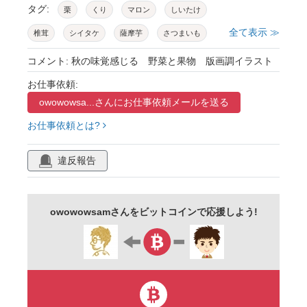
タグ:
栗
くり
マロン
しいたけ
全て表示 ≫
椎茸
シイタケ
薩摩芋
さつまいも
サツマイモ
唐芋
からいも
カライモ
コメント: 秋の味覚感じる 野菜と果物 版画調イラスト
梨
なし
りんご
林檎
リンゴ
お仕事依頼:
owowowsa...さんに
お仕事依頼メールを送る
アップル
南瓜
かぼちゃ
カボチャ
お仕事依頼とは?
パンプキン
にんじん
ニンジン
人参
キャロット
ai
ベクター
素材
秋
違反報告
野菜
owowowsamさんをビットコインで応援しよう!