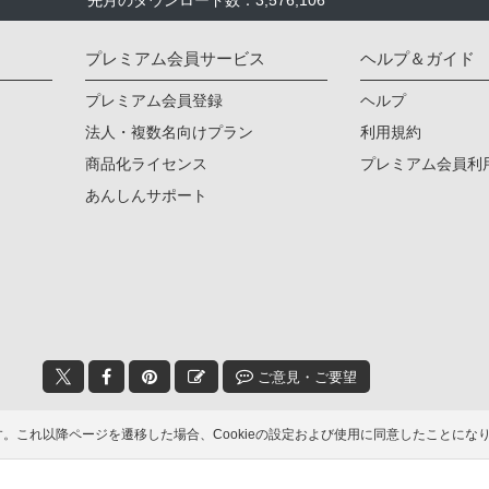
先月のダウンロード数：3,576,106
プレミアム会員サービス
ヘルプ＆ガイド
プレミアム会員登録
ヘルプ
法人・複数名向けプラン
利用規約
商品化ライセンス
プレミアム会員利
あんしんサポート
ご意見・ご要望
© 2006-2026
イラストAC
ます。これ以降ページを遷移した場合、Cookieの設定および使用に同意したこと