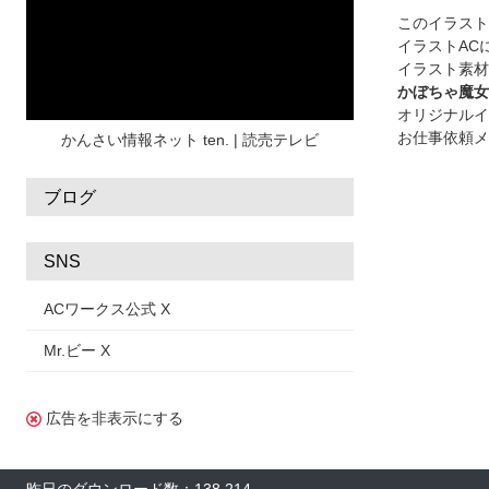
水彩
夏 フレーム
花
女性
街並み
このイラス
イラストAC
集中線
人
おしゃれ 手描き
筆
イラスト素材
和風
スケジュール
波
飾り枠
桜
かぼちゃ魔女
オリジナルイ
ハロウィン
介護
チェック
お仕事依頼メ
かんさい情報ネット ten. | 読売テレビ
ブログ
SNS
ACワークス公式 X
Mr.ビー X
広告を非表示にする