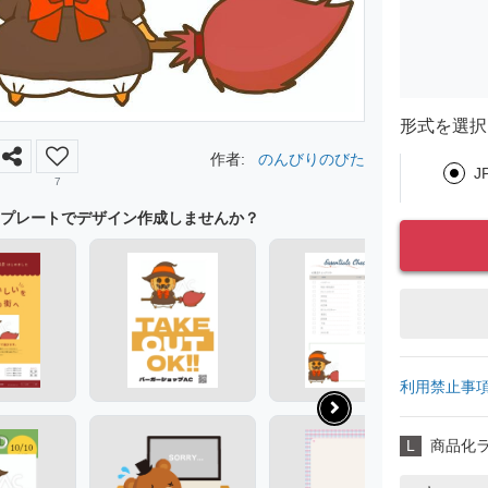
形式を選択
作者:
のんびりのびた
J
7
プレートでデザイン作成しませんか？
利用禁止事
L
商品化