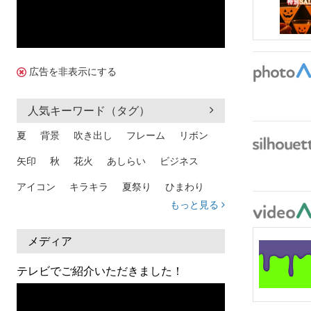
広告を非表示にする
人気キーワード（タグ）
夏
背景
吹き出し
フレーム
リボン
矢印
秋
花火
あしらい
ビジネス
アイコン
キラキラ
夏祭り
ひまわり
もっと見る
家族
和柄
夏 背景
スマホ
熱中症
人物
暑中見舞い
ふきだし
夏休み
メディア
日本地図
海
ハート
夏 背景
枠
テレビでご紹介いただきました！
見出し
お盆
雲
和紙
カレンダー