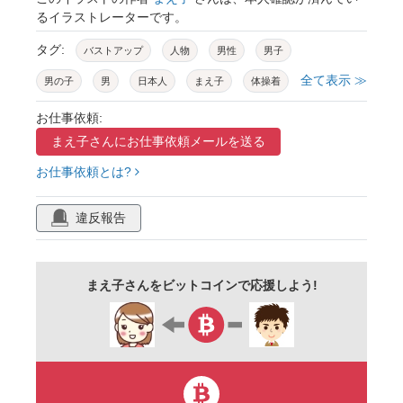
るイラストレーターです。
タグ:
バストアップ
人物
男性
男子
全て表示 ≫
男の子
男
日本人
まえ子
体操着
運動着
体操
運動
体育
活動
お仕事依頼:
まえ子さんに
お仕事依頼メールを送る
スポーツ
運動会
体育祭
うんどう
お仕事依頼とは?
うんどうかい
うんどう会
幼稚園
保育園
園児
子供
こども
子ども
違反報告
遊ぶ
遊び
動く
はしゃぐ
公園
外遊び
未就学
未就学児
幼児
まえ子さんをビットコインで応援しよう!
乳幼児
幼稚園児
保育園児
紅白
赤白
帽子
紅白帽
赤白帽
体育帽子
赤白帽子
紅白帽子
小学校
小学生
可愛い
かわいい