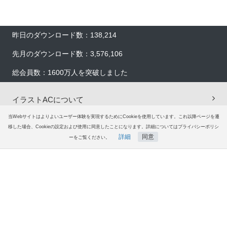
昨日のダウンロード数：138,214
先月のダウンロード数：3,576,106
総会員数：1600万人を突破しました
イラストACについて
当Webサイトはよりよいユーザー体験を実現するためにCookieを使用しています。これ以降ページを遷
会員登録
移した場合、Cookieの設定および使用に同意したことになります。詳細についてはプライバシーポリシ
詳細
同意
ーをご覧ください。
ホーム
ファン登録
コレクション
ヘルプ
プレミアム会員サービス
無料ダウンロード会員登録はこちら
ヘルプ＆ガイド
グループサイト
ご意見・ご要望