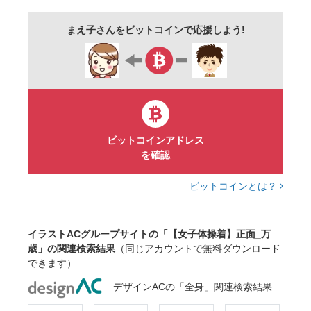
外遊び
未就学
未就学児
幼児
まえ子さんをビットコインで応援しよう!
乳幼児
幼稚園児
保育園児
紅白
赤白
帽子
紅白帽
赤白帽
体育帽子
赤白帽子
紅白帽子
小学校
小学生
可愛い
かわいい
ビットコインアドレス
を確認
ビットコインとは？
イラストACグループサイトの「【女子体操着】正面_万
歳」の関連検索結果
（同じアカウントで無料ダウンロード
できます）
デザインACの「全身」関連検索結果