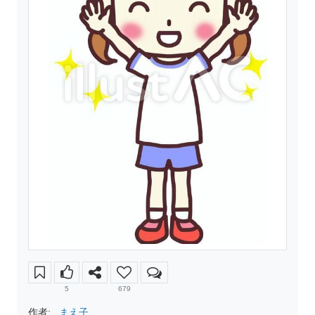
5
679
作者:
まえ子