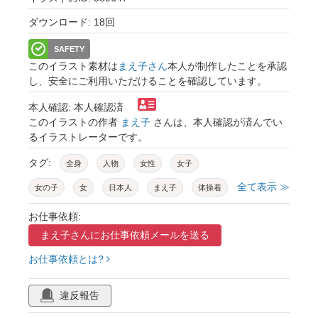
ダウンロード: 18回
SAFETY
このイラスト素材は
まえ子さん
本人が制作したことを承認
し、安全にご利用いただけることを確認しています。
本人確認: 本人確認済
このイラストの作者
まえ子
さんは、本人確認が済んでい
るイラストレーターです。
タグ:
全身
人物
女性
女子
全て表示 ≫
女の子
女
日本人
まえ子
体操着
運動着
体操
運動
体育
活動
お仕事依頼:
まえ子さんに
お仕事依頼メールを送る
スポーツ
運動会
体育祭
うんどう
お仕事依頼とは?
うんどうかい
うんどう会
幼稚園
保育園
園児
子供
こども
子ども
違反報告
遊ぶ
遊び
動く
はしゃぐ
公園