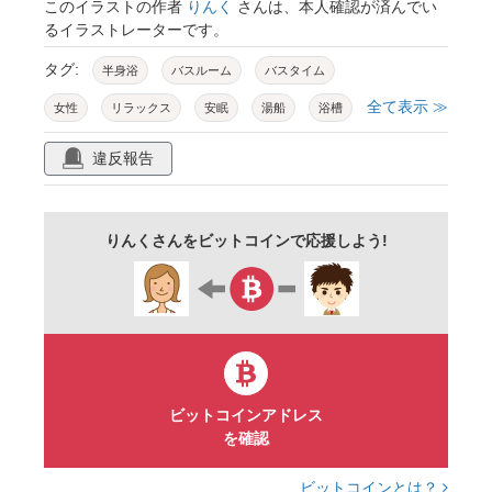
このイラストの作者
りんく
さんは、本人確認が済んでい
るイラストレーターです。
タグ:
半身浴
バスルーム
バスタイム
全て表示 ≫
女性
リラックス
安眠
湯船
浴槽
血行
暖まる
風呂
湯
人物
違反報告
暮らし
つかる
入浴剤
むくみ
解消
ダイエット
入浴
りんくさんをビットコインで応援しよう!
お風呂ーrequest
水彩
手描き
やさしい
イラスト
ビットコインアドレス
を確認
ビットコインとは？