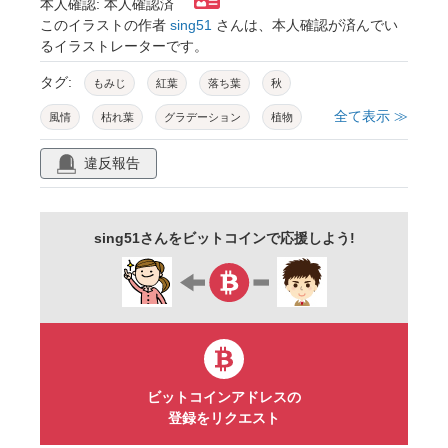
本人確認: 本人確認済
このイラストの作者
sing51
さんは、本人確認が済んでい
るイラストレーターです。
タグ:
もみじ
紅葉
落ち葉
秋
全て表示 ≫
風情
枯れ葉
グラデーション
植物
赤
黄色
緑
京都
楓
かえで
違反報告
手
葉
葉の色
葉っぱ
落葉樹
日照
冬
自然
背景
autumn
sing51さんをビットコインで応援しよう!
行楽
季節
和風
10月
11月
12月
ビットコインアドレスの
登録をリクエスト