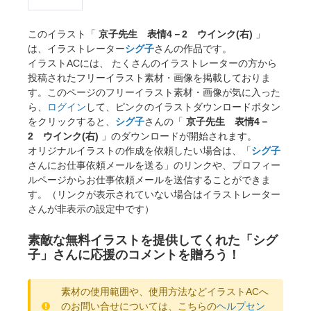
このイラスト「
京子先生 表情4－2 ウインク(右)
」
は、イラストレーター
シグ子
さんの作品です。
イラストACには、 たくさんのイラストレーターの方から
投稿されたフリーイラスト素材・画像を掲載しておりま
す。このページのフリーイラスト素材・画像が気に入った
ら、
ログイン
して、ピンクのイラストダウンロードボタン
をクリックすると、
シグ子
さんの「
京子先生 表情4－
2 ウインク(右)
」のダウンロードが開始されます。
オリジナルイラストの作成を依頼したい場合は、「
シグ子
さんにお仕事依頼メールを送る」のリンクや、プロフィー
ルページからお仕事依頼メールを送信することができま
す。（リンクが表示されていない場合はイラストレーター
さんが非表示の設定中です）
素敵な無料イラストを提供してくれた「シグ
子」さんに応援のコメントを贈ろう！
素材の使用範囲や、使用方法などイラストACへ
のお問い合せについては、こちらの
ヘルプセン