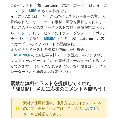
このイラスト「
秋 autumn ポストカード
」は、イラス
トレーター
MIMIMI
さんの作品です。
イラストACには、 たくさんのイラストレーターの方から
投稿されたフリーイラスト素材・画像を掲載しておりま
す。このページのフリーイラスト素材・画像が気に入った
ら、
ログイン
して、ピンクのイラストダウンロードボタン
をクリックすると、
MIMIMI
さんの「
秋 autumn ポス
トカード
」のダウンロードが開始されます。
オリジナルイラストの作成を依頼したい場合は、
「
MIMIMI
さんにお仕事依頼メールを送る」のリンクや、
プロフィールページからお仕事依頼メールを送信すること
ができます。（リンクが表示されていない場合はイラスト
レーターさんが非表示の設定中です）
素敵な無料イラストを提供してくれた
「MIMIMI」さんに応援のコメントを贈ろう！
素材の使用範囲や、使用方法などイラストACへ
のお問い合せについては、こちらの
ヘルプセン
ター
をご確認ください。