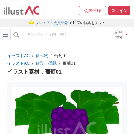
会員登録
ログイン
プレミアム会員登録
で14個の特典をゲット
詳細
▼
検索
イラストAC
食べ物
葡萄01
イラストAC
背景・壁紙
葡萄01
イラスト素材：葡萄01