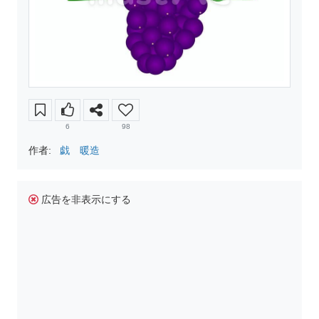
6
98
作者:
戯 暖造
広告を非表示にする