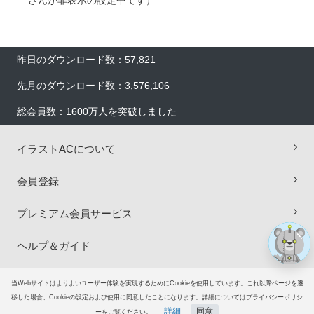
さんが非表示の設定中です）
昨日のダウンロード数：57,821
先月のダウンロード数：3,576,106
総会員数：1600万人を突破しました
×
イラストACについて
会員登録
プレミアム会員サービス
ヘルプ＆ガイド
グループサイト
当Webサイトはよりよいユーザー体験を実現するためにCookieを使用しています。これ以降ページを遷
移した場合、Cookieの設定および使用に同意したことになります。詳細についてはプライバシーポリシ
詳細
同意
ーをご覧ください。
ご意見・ご要望