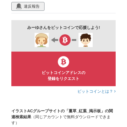
落ち葉
板
掲示板
看板
違反報告
バックグラウンド
背景
枯葉
壁紙
素材
装飾
情緒
渋い
淡い
みーゆさんをビットコインで応援しよう!
コピースペース
季節
美しい
自然
飾り枠
ナチュラル
飾り
木
木目
木枠
明るい
エコ
エコロジー
模様
フレーム
枠
上品
デコレーション
メッセージ
ビットコインアドレスの
登録をリクエスト
メッセージカード
誕生日
誕生日カード
ギフトカード
ポストカード
お祝い
ビットコインとは？
記念日
テクスチャ
招待状
イラストACグループサイトの「蔓草_紅葉_掲示板」の関
連検索結果
（同じアカウントで無料ダウンロードできま
す）