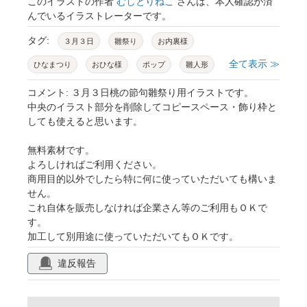
このイラストの作者
むしとりねこ
さんは、本人確認が済
んでいるイラストレーターです。
タグ:
３月３日
雛祭り
お内裏様
全て表示 ≫
ひなまつり
おひな様
ポップ
雛人形
ひな祭り
桜
ひな人形
お雛さま
コメント: ３月３日桃の節句雛祭り用イラストです。
中央のイラスト部分を削除してコピースペース・飾り枠と
鞠
フレーム
キャラクター
和風
しても使えると思います。
枠
デザイン
春
飾り枠
イラスト
無料素材です。
コピースペース
桃の節句
日本
お雛様
よろしければご利用ください。
商用目的以外でしたら特に何に使っていただいても構いま
三月三日
かわいい
おひなさま
素材
せん。
可愛い
これ自体を販売しなければ企業さん等のご利用もＯＫで
す。
加工して別用途に使っていただいてもＯＫです。
違反報告