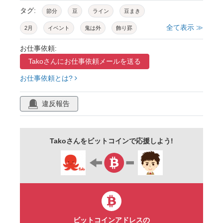
タグ:
節分
豆
ライン
豆まき
全て表示 ≫
2月
イベント
鬼は外
飾り罫
大豆
升
白背景
背景透過
福豆
お仕事依頼:
Takoさんに
お仕事依頼メールを送る
季節
お仕事依頼とは?
違反報告
Takoさんをビットコインで応援しよう!
ビットコインアドレスの