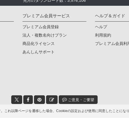
先月のダウンロード数：3,576,106
プレミアム会員サービス
ヘルプ＆ガイド
プレミアム会員登録
ヘルプ
法人・複数名向けプラン
利用規約
商品化ライセンス
プレミアム会員利
あんしんサポート
ご意見・ご要望
ます。これ以降ページを遷移した場合、Cookieの設定および使用に同意したこと
© 2006-2026
イラストAC
トをダウンロードできます！加工や商用利用もOK！
無料ダウンロー