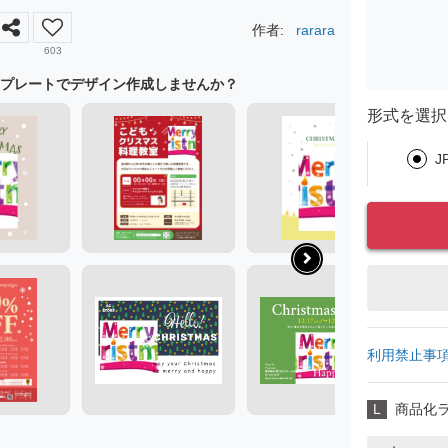
作者:
rarara
603
プレートでデザイン作成しませんか？
形式を選択
J
利用禁止事
L
商品化