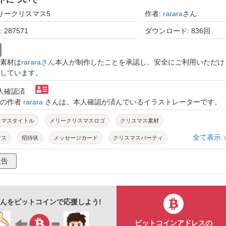
メリークリスマス5
作者:
rarara
さん
287571
ダウンロード: 836回
素材は
rararaさん
本人が制作したことを承認し、安全にご利用いただけ
しています。
本人確認済
トの作者
rarara
さんは、本人確認が済んでいるイラストレーターです。
スマスタイトル
メリークリスマスロゴ
クリスマス素材
全て表示 
マス
招待状
メッセージカード
クリスマスパーティ
報告
raさんをビットコインで応援しよう!
ビットコインアドレスの