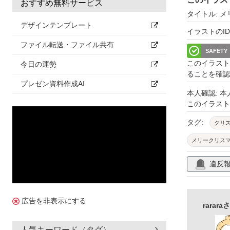
おすすめ無料サービス
タイトル: 
デザインテンプレート
イラストのID: 
ファイル転送・ファイル共有
SAFETY
このイラスト
今日の運勢
ることを確認
プレゼン資料作成AI
本人確認: 
このイラス
タグ:
クリ
メリークリス
雪だるま
違反
広告を非表示にする
rara
人気キーワード（タグ）