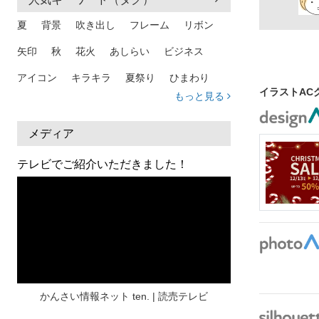
夏
背景
吹き出し
フレーム
リボン
矢印
秋
花火
あしらい
ビジネス
アイコン
キラキラ
夏祭り
ひまわり
イラストAC
もっと見る
家族
和柄
夏 背景
スマホ
熱中症
人物
暑中見舞い
ふきだし
夏休み
メディア
日本地図
海
ハート
夏 背景
枠
テレビでご紹介いただきました！
見出し
お盆
雲
和紙
カレンダー
水彩
夏 フレーム
花
女性
街並み
集中線
人
おしゃれ 手描き
筆
和風
スケジュール
波
飾り枠
桜
ハロウィン
介護
チェック
かんさい情報ネット ten. | 読売テレビ