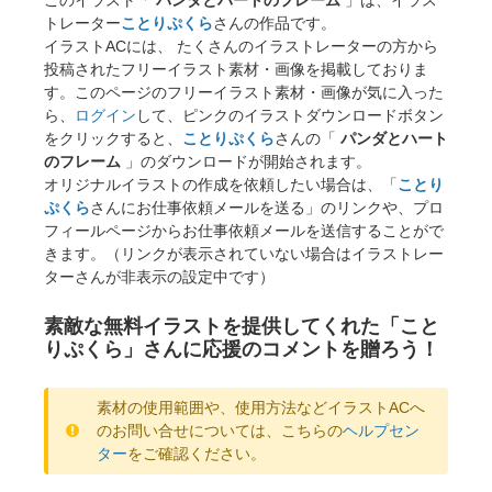
トレーター
ことりぷくら
さんの作品です。
イラストACには、 たくさんのイラストレーターの方から
投稿されたフリーイラスト素材・画像を掲載しておりま
す。このページのフリーイラスト素材・画像が気に入った
ら、
ログイン
して、ピンクのイラストダウンロードボタン
をクリックすると、
ことりぷくら
さんの「
パンダとハート
のフレーム
」のダウンロードが開始されます。
オリジナルイラストの作成を依頼したい場合は、「
ことり
ぷくら
さんにお仕事依頼メールを送る」のリンクや、プロ
フィールページからお仕事依頼メールを送信することがで
きます。（リンクが表示されていない場合はイラストレー
ターさんが非表示の設定中です）
素敵な無料イラストを提供してくれた「こと
りぷくら」さんに応援のコメントを贈ろう！
素材の使用範囲や、使用方法などイラストACへ
のお問い合せについては、こちらの
ヘルプセン
ター
をご確認ください。