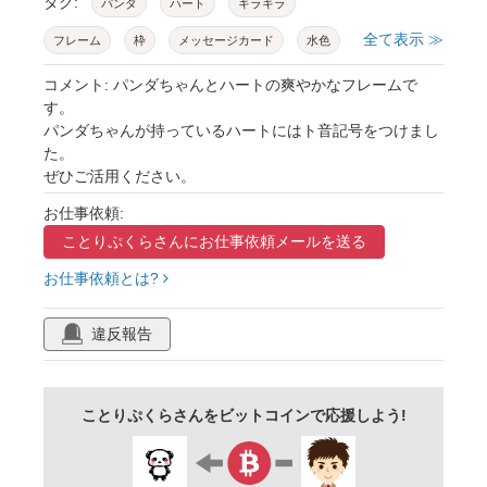
タグ:
パンダ
ハート
キラキラ
全て表示 ≫
フレーム
枠
メッセージカード
水色
可愛い
手描き
手作り感
光
コメント: パンダちゃんとハートの爽やかなフレームで
す。
爽やか
癒やし
水彩
ト音記号
パンダちゃんが持っているハートにはト音記号をつけまし
た。
音楽
ぜひご活用ください。
お仕事依頼:
ことりぷくらさんに
お仕事依頼メールを送る
お仕事依頼とは?
違反報告
ことりぷくらさんをビットコインで応援しよう!