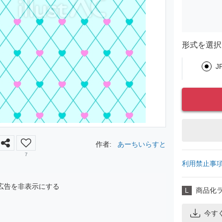
形式を選択
J
作者:
あーちいらすと
7
利用禁止事
広告を非表示にする
L
商品化
今す