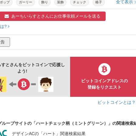
全て表示 
ポップ
ガーリー
飾り
装飾
チェック
格子
景
壁紙
ミントグリーン
ピンク
緑
黄緑
あーちいらすとさんに
お仕事依頼メールを送る
は?
報告
らすとさんをビットコインで応援し
よう!
ビットコインアドレスの
登録をリクエスト
ビットコインとは
グループサイトの「ハートチェック柄（ミントグリーン）」の関連検索
デザインACの「ハート」関連検索結果