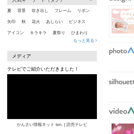
夏
背景
吹き出し
フレーム
リボン
矢印
秋
花火
あしらい
ビジネス
アイコン
キラキラ
夏祭り
ひまわり
もっと見る
家族
和柄
夏 背景
スマホ
熱中症
人物
暑中見舞い
ふきだし
夏休み
メディア
日本地図
海
ハート
夏 背景
枠
テレビでご紹介いただきました！
見出し
お盆
雲
和紙
カレンダー
水彩
夏 フレーム
花
女性
街並み
集中線
人
おしゃれ 手描き
筆
和風
スケジュール
波
飾り枠
桜
ハロウィン
介護
チェック
かんさい情報ネット ten. | 読売テレビ