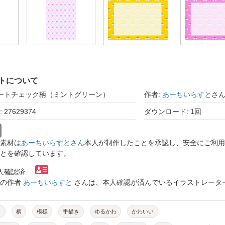
トについて
ハートチェック柄（ミントグリーン）
作者:
あーちいらすと
さ
27629374
ダウンロード: 1回
素材は
あーちいらすとさん
本人が制作したことを承認し、安全にご利用
とを確認しています。
本人確認済
トの作者
あーちいらすと
さんは、本人確認が済んでいるイラストレータ
ト
柄
模様
手描き
ゆるかわ
かわいい