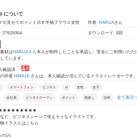
トについて
スマホ見せてポイント示す半袖ブラウス女性
作者:
HARUJI
さん
27629364
ダウンロード: 5回
素材は
HARUJIさん
本人が制作したことを承認し、安全にご利用いただ
しています。
本人確認済
トの作者
HARUJI
さんは、本人確認が済んでいるイラストレーターです
ホ
スマートフォン
ビジネス
ol
女性
女子
全て表示 
会社員
ビジネスウーマン
ポイント
指差し
説明
し指
モバイル
携帯電話
ビジネスマン
★★★★★★★★★★
など、ビジネスシーンで使えそうなイラストです。
マン
夏
夏服
半袖
ブラウス
提案
女の子
人物イラストはこちら
顔
ポジティブ
元気
明るい
上半身
/dpTGS