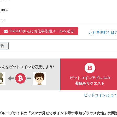
ション
プレゼン
注意喚起
お知らせ
広告
/hRhC7
sns
インターネット
メッセージ
スマホ画面
人物
人
線画
手描き
シンプル
gui6
ュ
おしゃれ
2色
イエロー
HARUJIさんに
お仕事依頼メールを送る
お仕事依頼とは
報告
JIさんをビットコインで応援しよう!
ビットコインアドレスの
登録をリクエスト
ビットコインとは
グループサイトの「スマホ見せてポイント示す半袖ブラウス女性」の関