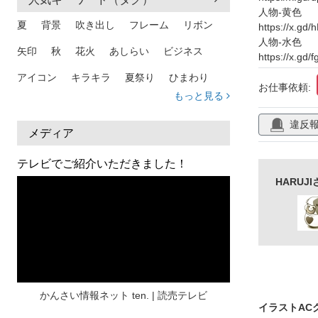
インフォメー
人物-黄色
夏
背景
吹き出し
フレーム
リボン
https://x.gd
サービス紹介
人物-水色
矢印
秋
花火
あしらい
ビジネス
デザイン素材
https://x.gd/f
アイコン
キラキラ
夏祭り
ひまわり
スタイリッシ
お仕事依頼:
もっと見る
家族
和柄
夏 背景
スマホ
熱中症
違反
人物
暑中見舞い
ふきだし
夏休み
メディア
日本地図
海
ハート
夏 背景
枠
テレビでご紹介いただきました！
HARU
見出し
お盆
雲
和紙
カレンダー
水彩
夏 フレーム
花
女性
街並み
集中線
人
おしゃれ 手描き
筆
和風
スケジュール
波
飾り枠
桜
ハロウィン
介護
チェック
かんさい情報ネット ten. | 読売テレビ
イラストAC