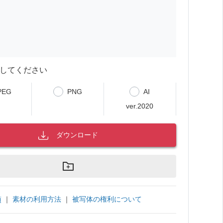
してください
PEG
PNG
AI
ver.2020
ダウンロード
｜
素材の利用方法
｜
被写体の権利について
項