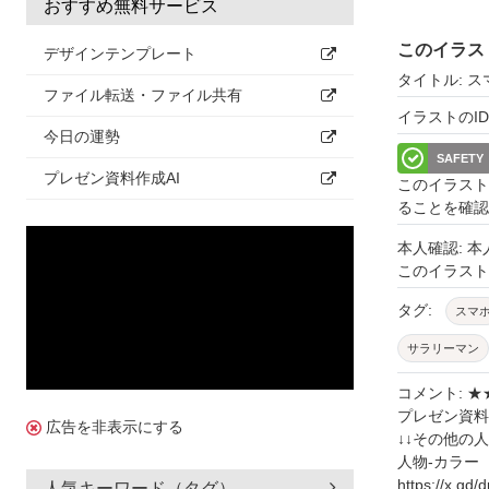
おすすめ無料サービス
このイラス
デザインテンプレート
タイトル: 
ファイル転送・ファイル共有
イラストのID: 
今日の運勢
SAFETY
プレゼン資料作成AI
このイラスト
ることを確認
本人確認: 
このイラス
タグ:
スマ
サラリーマン
案内
人差
コメント: 
プレゼン資料
キャリアウー
広告を非表示にする
↓↓その他の
人物-カラー
使い方
笑
https://x.gd
人気キーワード（タグ）