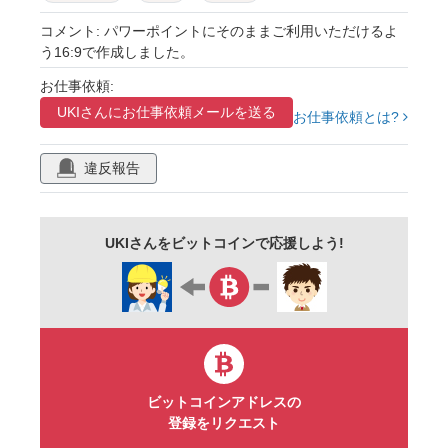
ビジネス
会社案内
アブストラクト
コメント: パワーポイントにそのままご利用いただけるよ
う16:9で作成しました。
ゴールド
黄色
キラキラ
きれい
お仕事依頼:
図形
モザイク
柄
商用フリー
UKIさんに
お仕事依頼メールを送る
お仕事依頼とは?
抽象
結晶
豪華
高級感
ラグジュアリー
パターン
未来
立体
違反報告
かっこいい
クール
壁紙
会社
チラシ
プレゼンテーション
UKIさんをビットコインで応援しよう!
パワーポイント
16:9
枠
シンプル
スタイリッシュ
透明感
背景素材
ビットコインアドレスの
登録をリクエスト