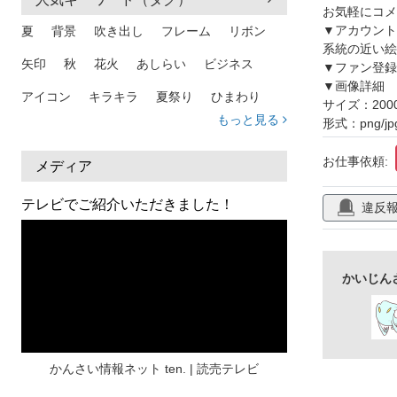
アイコン
お気軽にコメ
▼アカウント
夏
背景
吹き出し
フレーム
リボン
系統の近い絵
矢印
秋
花火
あしらい
ビジネス
▼ファン登録
▼画像詳細
アイコン
キラキラ
夏祭り
ひまわり
サイズ：200
もっと見る
形式：png/jp
家族
和柄
夏 背景
スマホ
熱中症
お仕事依頼:
人物
暑中見舞い
ふきだし
夏休み
メディア
日本地図
海
ハート
夏 背景
枠
テレビでご紹介いただきました！
違反
見出し
お盆
雲
和紙
カレンダー
水彩
夏 フレーム
花
女性
街並み
かいじん
集中線
人
おしゃれ 手描き
筆
和風
スケジュール
波
飾り枠
桜
ハロウィン
介護
チェック
かんさい情報ネット ten. | 読売テレビ