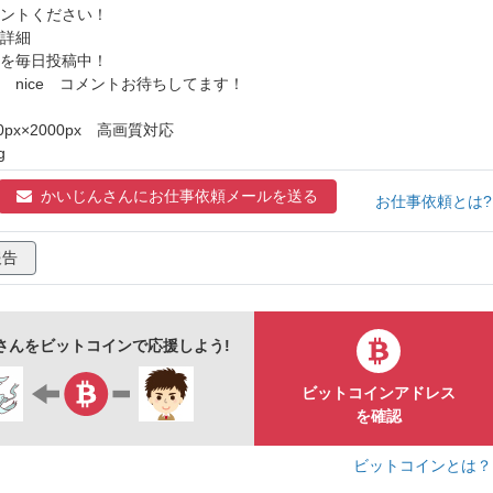
背景なし
白背景
ントください！
詳細
を毎日投稿中！
 nice コメントお待ちしてます！
0px×2000px 高画質対応
g
かいじんさんに
お仕事依頼メールを送る
お仕事依頼とは
報告
さんをビットコインで応援しよう!
ビットコインアドレス
を確認
ビットコインとは