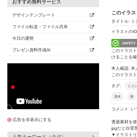
おすすめ無料サービス
このイラス
デザインテンプレート
タイトル: 
ファイル転送・ファイル共有
イラストのID: 
今日の運勢
SAFETY
プレゼン資料作成AI
このイラスト
けることを確
本人確認: 
このイラス
タグ:
ミジ
淡水
池
学習
教育
コメント: 
デフォルメ
広告を非表示にする
透過素材を使
jpgだと白
単体
単品
▼イラストリ
人気キーワード（タグ）