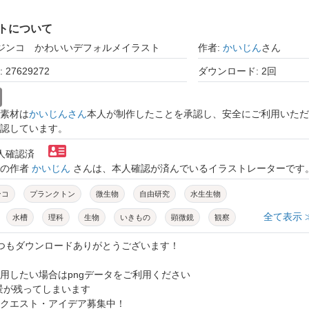
トについて
ミジンコ かわいいデフォルメイラスト
作者:
かいじん
さん
27629272
ダウンロード: 2回
素材は
かいじんさん
本人が制作したことを承認し、安全にご利用いただ
認しています。
本人確認済
トの作者
かいじん
さんは、本人確認が済んでいるイラストレーターです
ンコ
プランクトン
微生物
自由研究
水生生物
全て表示 
水槽
理科
生物
いきもの
顕微鏡
観察
自然
生態系
水中
透過素材
手書き
いつもダウンロードありがとうございます！
かわいい
シンプル
高画質
モチーフ
挿し絵
用したい場合はpngデータをご利用ください
背景が残ってしまいます
切り抜き
イラスト
線画
透過
素材
クエスト・アイデア募集中！