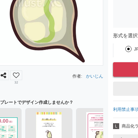
形式を選択
J
作者:
かいじん
32
プレートでデザイン作成しませんか？
利用禁止事
L
商品化