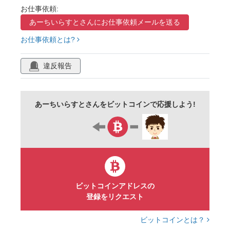
レインボー
水色
柄
枠
フレーム
お仕事依頼:
あーちいらすとさんに
お仕事依頼メールを送る
お絵描き
飾り
装飾
模様
平成
お仕事依頼とは?
違反報告
あーちいらすとさんをビットコインで応援しよう!
ビットコインアドレスの
登録をリクエスト
ビットコインとは？