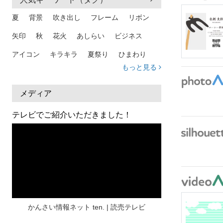
夏
背景
吹き出し
フレーム
リボン
矢印
秋
花火
あしらい
ビジネス
アイコン
キラキラ
夏祭り
ひまわり
もっと見る
家族
和柄
夏 背景
スマホ
熱中症
人物
暑中見舞い
ふきだし
夏休み
メディア
日本地図
海
ハート
夏 背景
枠
テレビでご紹介いただきました！
見出し
お盆
雲
和紙
カレンダー
水彩
夏 フレーム
花
女性
街並み
集中線
人
おしゃれ 手描き
筆
和風
スケジュール
波
飾り枠
桜
ハロウィン
介護
チェック
かんさい情報ネット ten. | 読売テレビ