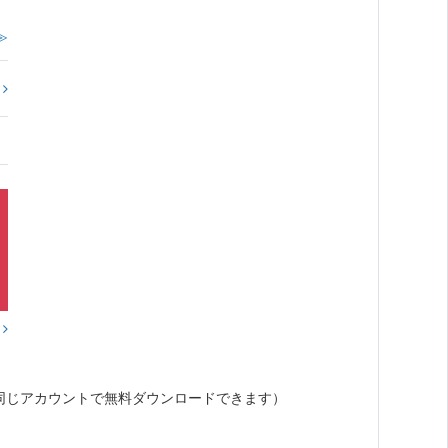
≫
?
？
同じアカウントで無料ダウンロードできます）