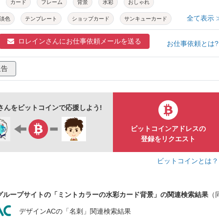
カード
フレーム
背景
水彩
おしゃれ
全て表示 
淡色
テンプレート
ショップカード
サンキューカード
ード
韓国風
ミニマル
エレガント
ナチュラル
ロレインさんに
お仕事依頼メールを送る
お仕事依頼とは
ニュアンスカラー
パステル
背景素材
グリーン
報告
ン
ボタニカル
癒し
自然
さんをビットコインで応援しよう!
ビットコインアドレスの
登録をリクエスト
ビットコインとは
グループサイトの「ミントカラーの水彩カード背景」の関連検索結果
（
デザインACの「名刺」関連検索結果