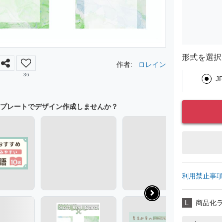
形式を選択
作者:
ロレイン
36
J
プレートでデザイン作成しませんか？
利用禁止事
L
商品化