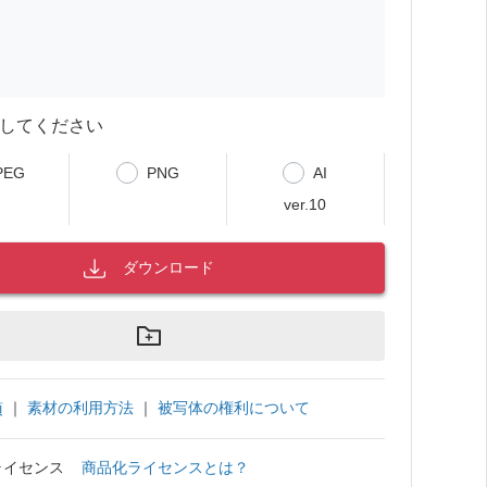
してください
PEG
PNG
AI
ver.10
ダウンロード
｜
素材の利用方法
｜
被写体の権利について
項
ライセンス
商品化ライセンスとは？