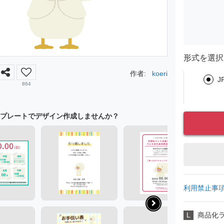
形式を選択
作者:
koeri
J
864
プレートでデザイン作成しませんか？
利用禁止事
L
商品化