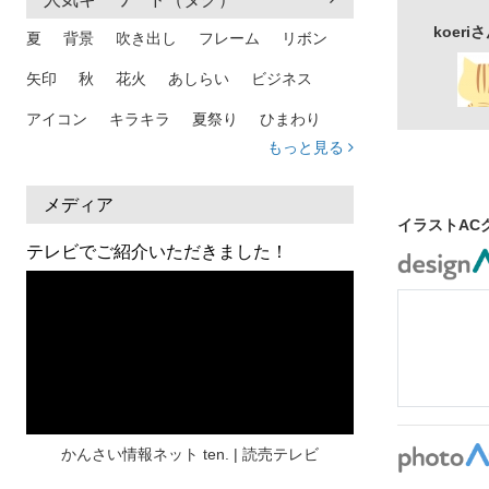
koer
夏
背景
吹き出し
フレーム
リボン
矢印
秋
花火
あしらい
ビジネス
アイコン
キラキラ
夏祭り
ひまわり
もっと見る
家族
和柄
夏 背景
スマホ
熱中症
人物
暑中見舞い
ふきだし
夏休み
メディア
イラストAC
日本地図
海
ハート
夏 背景
枠
テレビでご紹介いただきました！
見出し
お盆
雲
和紙
カレンダー
水彩
夏 フレーム
花
女性
街並み
集中線
人
おしゃれ 手描き
筆
和風
スケジュール
波
飾り枠
桜
ハロウィン
介護
チェック
かんさい情報ネット ten. | 読売テレビ