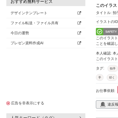
おすすめ無料サービス
このイラス
タイトル: 
デザインテンプレート
イラストのID: 
ファイル転送・ファイル共有
SAFETY
今日の運勢
このイラスト
プレゼン資料作成AI
ことを確認し
本人確認: 
このイラス
タグ:
拍手
手
叩く
お仕事依頼:
広告を非表示にする
違反
人気キーワード（タグ）