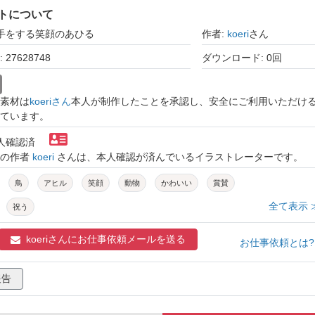
トについて
拍手をする笑顔のあひる
作者:
koeri
さん
27628748
ダウンロード: 0回
素材は
koeriさん
本人が制作したことを承認し、安全にご利用いただけ
ています。
本人確認済
トの作者
koeri
さんは、本人確認が済んでいるイラストレーターです。
鳥
アヒル
笑顔
動物
かわいい
賞賛
全て表示 
祝う
koeriさんに
お仕事依頼メールを送る
お仕事依頼とは
報告