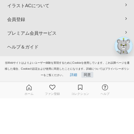
イラストACについて
会員登録
プレミアム会員サービス
ヘルプ＆ガイド
グループサイト
当Webサイトはよりよいユーザー体験を実現するためにCookieを使用しています。これ以降ページを遷
移した場合、Cookieの設定および使用に同意したことになります。詳細についてはプライバシーポリシ
詳細
同意
ーをご覧ください。
ご意見・ご要望
© 2006-2026
イラストAC
ホーム
ファン登録
コレクション
ヘルプ
無料ダウンロード会員登録はこちら