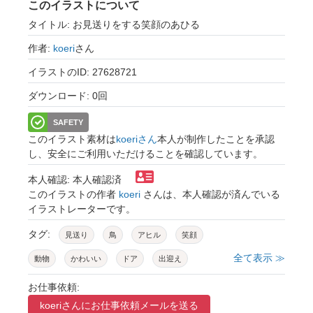
このイラストについて
タイトル: お見送りをする笑顔のあひる
作者:
koeri
さん
イラストのID: 27628721
ダウンロード: 0回
SAFETY
このイラスト素材は
koeriさん
本人が制作したことを承認
し、安全にご利用いただけることを確認しています。
本人確認: 本人確認済
このイラストの作者
koeri
さんは、本人確認が済んでいる
イラストレーターです。
タグ:
見送り
鳥
アヒル
笑顔
全て表示 ≫
動物
かわいい
ドア
出迎え
いってらっしゃい
挨拶
お仕事依頼:
koeriさんに
お仕事依頼メールを送る