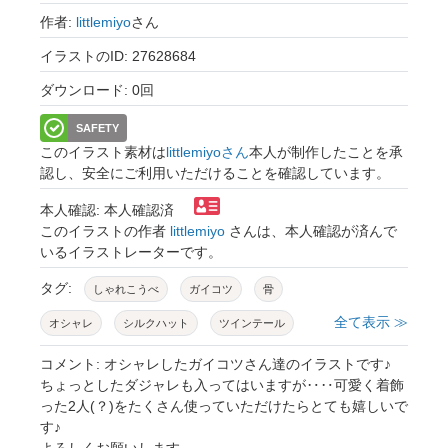
作者:
littlemiyo
さん
イラストのID: 27628684
ダウンロード: 0回
SAFETY
このイラスト素材は
littlemiyoさん
本人が制作したことを承
認し、安全にご利用いただけることを確認しています。
本人確認: 本人確認済
このイラストの作者
littlemiyo
さんは、本人確認が済んで
いるイラストレーターです。
タグ:
しゃれこうべ
ガイコツ
骨
全て表示 ≫
オシャレ
シルクハット
ツインテール
リボン
カップル
ダジャレ
可愛い
コメント: オシャレしたガイコツさん達のイラストです♪
ちょっとしたダジャレも入ってはいますが‥‥可愛く着飾
イラスト
った2人(？)をたくさん使っていただけたらとても嬉しいで
す♪