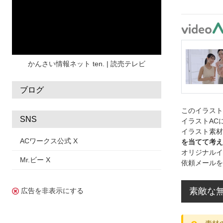
水彩
夏 フレーム
花
女性
街並み
集中線
人
おしゃれ 手描き
筆
和風
スケジュール
波
飾り枠
桜
ハロウィン
介護
チェック
かんさい情報ネット ten. | 読売テレビ
ブログ
このイラス
SNS
イラストAC
イラスト素材
ACワークス公式 X
を当てて考え
オリジナルイ
Mr.ビー X
依頼メールを
素敵な
広告を非表示にする