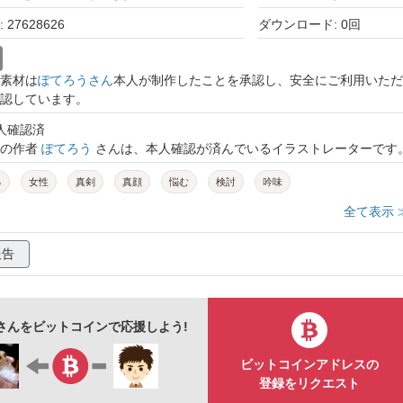
27628626
ダウンロード: 0回
素材は
ぽてろうさん
本人が制作したことを承認し、安全にご利用いただ
認しています。
本人確認済
トの作者
ぽてろう
さんは、本人確認が済んでいるイラストレーターです
る
女性
真剣
真顔
悩む
検討
吟味
全て表示 
報告
さんをビットコインで応援しよう!
ビットコインアドレスの
登録をリクエスト