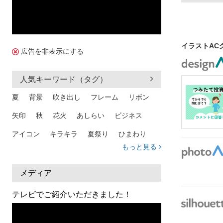
イラストAC
広告を非表示にする
人気キーワード（タグ）
夏
背景
吹き出し
フレーム
リボン
矢印
秋
花火
あしらい
ビジネス
アイコン
キラキラ
夏祭り
ひまわり
もっと見る
家族
和柄
夏 背景
スマホ
熱中症
人物
暑中見舞い
ふきだし
夏休み
メディア
日本地図
海
ハート
夏 背景
枠
テレビでご紹介いただきました！
見出し
お盆
雲
和紙
カレンダー