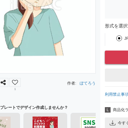
形式を選択
J
作者:
ぽてろう
1
利用禁止事
プレートでデザイン作成しませんか？
L
商品化
今す