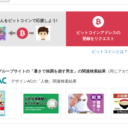
水彩
グラデーション
線画
青
nさんをビットコインで応援しよう!
ビットコインアドレスの
登録をリクエスト
ビットコインとは
グループサイトの「暑さで体調を崩す男女」の関連検索結果
（同じアカ
デザインACの「人物」関連検索結果