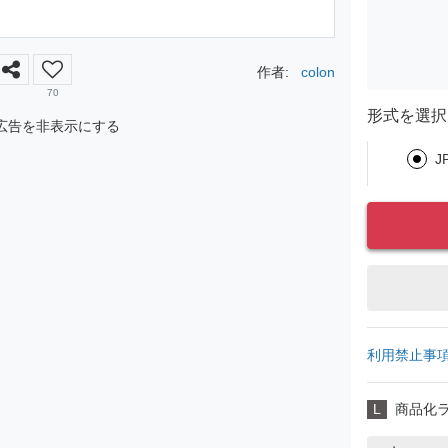
作者:
colon
70
形式を選択
広告を非表示にする
J
利用禁止事
L
商品化