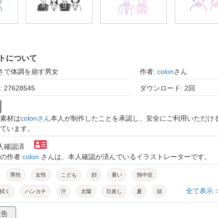
トについて
暑さで体調を崩す男女
作者:
colon
さん
27628545
ダウンロード: 2回
素材は
colonさん
本人が制作したことを承認し、安全にご利用いただけ
ています。
本人確認済
トの作者
colon
さんは、本人確認が済んでいるイラストレーターです。
男性
女性
こども
顔
暑い
熱中症
全て表示 
拭く
ハンカチ
汗
太陽
日差し
夏
頭
不良
しんどい
疲労
つらい
表情
2人
正面
報告