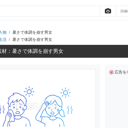
詳細
人物
暑さで体調を崩す男女
生活
暑さで体調を崩す男女
素材：暑さで体調を崩す男女
広告を