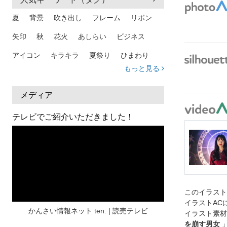
夏
背景
吹き出し
フレーム
リボン
矢印
秋
花火
あしらい
ビジネス
アイコン
キラキラ
夏祭り
ひまわり
もっと見る
家族
和柄
夏 背景
スマホ
熱中症
人物
暑中見舞い
ふきだし
夏休み
メディア
日本地図
海
ハート
夏 背景
枠
テレビでご紹介いただきました！
見出し
お盆
雲
和紙
カレンダー
水彩
夏 フレーム
花
女性
街並み
集中線
人
おしゃれ 手描き
筆
和風
スケジュール
波
飾り枠
桜
このイラス
イラストAC
ハロウィン
介護
チェック
かんさい情報ネット ten. | 読売テレビ
イラスト素材
を崩す男女