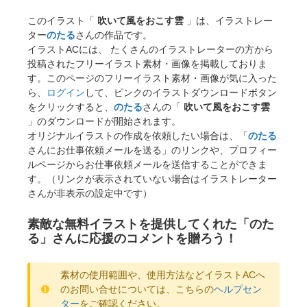
このイラスト「
吹いて風をおこす雲
」は、イラストレー
ター
のたる
さんの作品です。
イラストACには、 たくさんのイラストレーターの方から
投稿されたフリーイラスト素材・画像を掲載しておりま
す。このページのフリーイラスト素材・画像が気に入った
ら、
ログイン
して、ピンクのイラストダウンロードボタン
をクリックすると、
のたる
さんの「
吹いて風をおこす雲
」のダウンロードが開始されます。
オリジナルイラストの作成を依頼したい場合は、「
のたる
さんにお仕事依頼メールを送る」のリンクや、プロフィー
ルページからお仕事依頼メールを送信することができま
す。（リンクが表示されていない場合はイラストレーター
さんが非表示の設定中です）
素敵な無料イラストを提供してくれた「のた
る」さんに応援のコメントを贈ろう！
素材の使用範囲や、使用方法などイラストACへ
のお問い合せについては、こちらの
ヘルプセン
ター
をご確認ください。