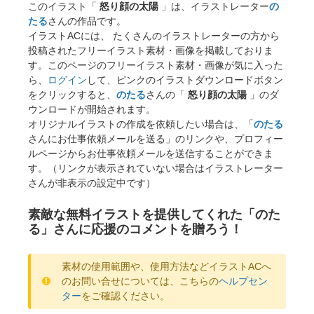
このイラスト「
怒り顔の太陽
」は、イラストレーター
の
たる
さんの作品です。
イラストACには、 たくさんのイラストレーターの方から
投稿されたフリーイラスト素材・画像を掲載しておりま
す。このページのフリーイラスト素材・画像が気に入った
ら、
ログイン
して、ピンクのイラストダウンロードボタン
をクリックすると、
のたる
さんの「
怒り顔の太陽
」のダ
ウンロードが開始されます。
オリジナルイラストの作成を依頼したい場合は、「
のたる
さんにお仕事依頼メールを送る」のリンクや、プロフィー
ルページからお仕事依頼メールを送信することができま
す。（リンクが表示されていない場合はイラストレーター
さんが非表示の設定中です）
素敵な無料イラストを提供してくれた「のた
る」さんに応援のコメントを贈ろう！
素材の使用範囲や、使用方法などイラストACへ
のお問い合せについては、こちらの
ヘルプセン
ター
をご確認ください。