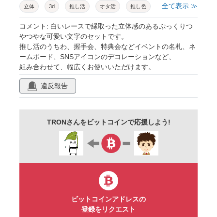
全て表示 ≫
立体
3d
推し活
オタ活
推し色
レース
ピンク
水色
黄色
赤
コメント: 白いレースで縁取った立体感のあるぷっくりつ
やつやな可愛い文字のセットです。
青
紫
緑
オレンジ
黒
白
推し活のうちわ、握手会、特典会などイベントの名札、ネ
ームボード、SNSアイコンのデコレーションなど、
組み合わせて、幅広くお使いいただけます。
違反報告
TRONさんをビットコインで応援しよう!
ビットコインアドレスの
登録をリクエスト