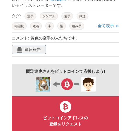
いるイラストレーターです。
タグ:
空手
シンプル
選手
武道
全て表示 ≫
格闘技
道着
帯
型
組み手
競技
スポーツ
遊び
アスリート
コメント: 黄色の空手の人たちです。
クラブ
部活
体育
運動
違反報告
アクティブ
男子
黄色
女子
間渕達也さんをビットコインで応援しよう!
ビットコインアドレスの
登録をリクエスト