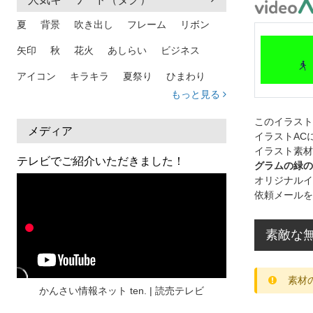
夏
背景
吹き出し
フレーム
リボン
矢印
秋
花火
あしらい
ビジネス
アイコン
キラキラ
夏祭り
ひまわり
もっと見る
家族
和柄
夏 背景
スマホ
熱中症
このイラス
人物
暑中見舞い
ふきだし
夏休み
メディア
イラストAC
イラスト素材
日本地図
海
ハート
夏 背景
枠
テレビでご紹介いただきました！
グラムの緑の
見出し
お盆
雲
和紙
カレンダー
オリジナルイ
依頼メールを
水彩
夏 フレーム
花
女性
街並み
集中線
人
おしゃれ 手描き
筆
素敵な
和風
スケジュール
波
飾り枠
桜
素材
ハロウィン
介護
チェック
かんさい情報ネット ten. | 読売テレビ