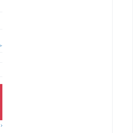
。
≫
？