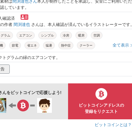
素材は
間渕達也さん
本人が制作したことを承認し、安全にご利用いただ
認しています。
本人確認済
トの作者
間渕達也
さんは、本人確認が済んでいるイラストレーターです
トグラム
エアコン
シンプル
冷房
暖房
空調
全て表示 
機
節電
省エネ
猛暑
熱中症
クーラー
快適
換気
送風
自動運転
空気清浄
ピクトグラムの緑のエアコンです。
緑
報告
さんをビットコインで応援しよう!
ビットコインアドレスの
登録をリクエスト
ビットコインとは