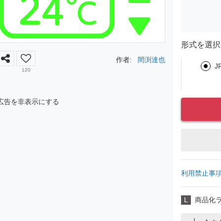
形式を選択
作者:
間渕達也
J
120
広告を非表示にする
利用禁止事
L
商品化