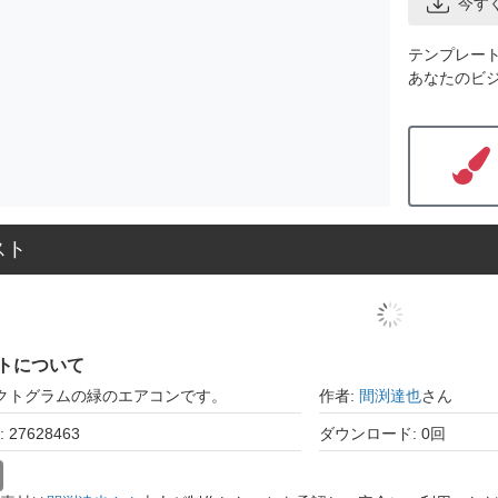
今す
テンプレー
あなたのビ
スト
トについて
ピクトグラムの緑のエアコンです。
作者:
間渕達也
さん
27628463
ダウンロード: 0回