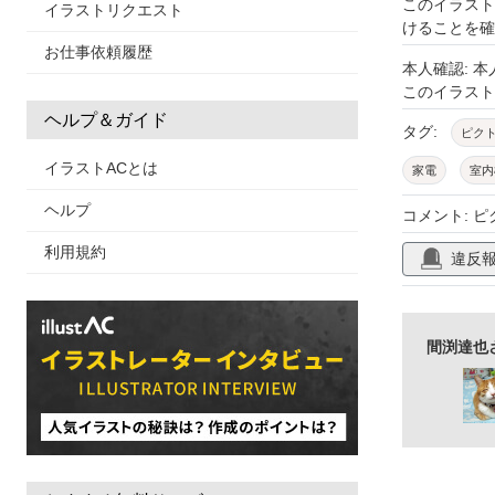
このイラスト
イラストリクエスト
けることを確
お仕事依頼履歴
本人確認: 
このイラス
ヘルプ＆ガイド
タグ:
ピク
イラストACとは
家電
室内
除湿
温度
ヘルプ
コメント: 
フィルター
利用規約
違反
間渕達也