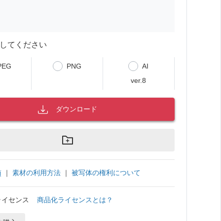
してください
PEG
PNG
AI
ver.8
ダウンロード
｜
素材の利用方法
｜
被写体の権利について
項
ライセンス
商品化ライセンスとは？