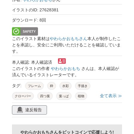
イラストのID: 27628381
ダウンロード: 8回
SAFETY
このイラスト素材は
やわらかおもちさん
本人が制作したこ
とを承認し、安全にご利用いただけることを確認していま
す。
本人確認: 本人確認済
このイラストの作者
やわらかおもち
さんは、本人確認が
済んでいるイラストレーターです。
タグ:
フレーム
枠
水彩
手描き
全て表示 ≫
クローバー
四つ葉
葉っぱ
植物
自然
黄緑
緑
ピンク
淡い
違反報告
かわいい
ほのぼの
やさしい
キラキラ
ナチュラル
春
初夏
イラスト
やわらかおもちさんをビットコインで応援しよう!