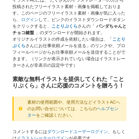
投稿されたフリーイラスト素材・画像を掲載しておりま
す。このページのフリーイラスト素材・画像が気に入った
ら、
ログイン
して、ピンクのイラストダウンロードボタン
をクリックすると、
ことりぷくら
さんの「
パンダちゃんと
チョコ鍵盤
」のダウンロードが開始されます。
オリジナルイラストの作成を依頼したい場合は、「
ことり
ぷくら
さんにお仕事依頼メールを送る」のリンクや、プロ
フィールページからお仕事依頼メールを送信することがで
きます。（リンクが表示されていない場合はイラストレー
ターさんが非表示の設定中です）
素敵な無料イラストを提供してくれた「こと
りぷくら」さんに応援のコメントを贈ろう！
素材の使用範囲や、使用方法などイラストACへ
のお問い合せについては、こちらの
ヘルプセン
ター
をご確認ください。
コメントするには
ダウンロードユーザーログイン
、もしく
は
イラストレーターログイン
が必要です。