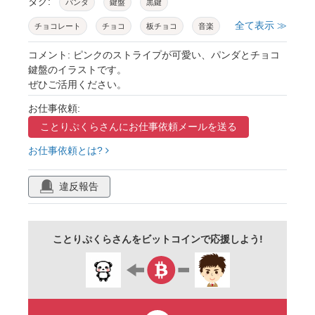
タグ:
パンダ
鍵盤
黒鍵
全て表示 ≫
チョコレート
チョコ
板チョコ
音楽
可愛い
ユーモア
ブラウン
ピアノ
コメント: ピンクのストライプが可愛い、パンダとチョコ
鍵盤のイラストです。
ピアノ教室
子ども向け
幼稚園
保育園
ぜひご活用ください。
ピアノ発表会
星
ハート
お菓子
お仕事依頼:
手描き
手作り感
ことりぷくらさんに
お仕事依頼メールを送る
お仕事依頼とは?
違反報告
ことりぷくらさんをビットコインで応援しよう!