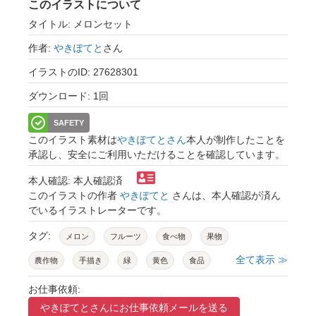
このイラストについて
タイトル: メロンセット
作者:
やきぽてと
さん
イラストのID: 27628301
ダウンロード: 1回
SAFETY
このイラスト素材は
やきぽてとさん
本人が制作したことを
承認し、安全にご利用いただけることを確認しています。
本人確認: 本人確認済
このイラストの作者
やきぽてと
さんは、本人確認が済ん
でいるイラストレーターです。
タグ:
メロン
フルーツ
食べ物
果物
全て表示 ≫
農作物
手描き
緑
黄色
食品
セット
カットフルーツ
白背景
お仕事依頼:
やきぽてとさんに
お仕事依頼メールを送る
ベクター