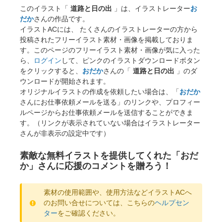
このイラスト「
道路と日の出
」は、イラストレーター
お
だか
さんの作品です。
イラストACには、 たくさんのイラストレーターの方から
投稿されたフリーイラスト素材・画像を掲載しておりま
す。このページのフリーイラスト素材・画像が気に入った
ら、
ログイン
して、ピンクのイラストダウンロードボタン
をクリックすると、
おだか
さんの「
道路と日の出
」のダ
ウンロードが開始されます。
オリジナルイラストの作成を依頼したい場合は、「
おだか
さんにお仕事依頼メールを送る」のリンクや、プロフィー
ルページからお仕事依頼メールを送信することができま
す。（リンクが表示されていない場合はイラストレーター
さんが非表示の設定中です）
素敵な無料イラストを提供してくれた「おだ
か」さんに応援のコメントを贈ろう！
素材の使用範囲や、使用方法などイラストACへ
のお問い合せについては、こちらの
ヘルプセン
ター
をご確認ください。