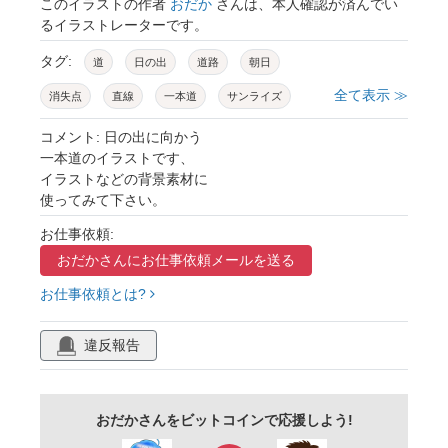
このイラストの作者
おだか
さんは、本人確認が済んでい
るイラストレーターです。
タグ:
道
日の出
道路
朝日
全て表示 ≫
消失点
直線
一本道
サンライズ
ドライブ
ツーリング
景色
風景
コメント: 日の出に向かう
一本道のイラストです、
地平線
太陽
ストレート
真っ直ぐ
イラストなどの背景素材に
使ってみて下さい。
朝
早朝
広大
舗装路
背景
お仕事依頼:
旅
旅行
清々しい
希望
日差し
おだかさんに
お仕事依頼メールを送る
未来
栄光
進む
木
草原
お仕事依頼とは?
アスファルト
自然
樹木
木々
森
壁紙
まぶしい
光源
空
雲
違反報告
環境
広々
バックグラウンド
挿し絵
絵葉書
グラフィック
手描き
イラスト
おだかさんをビットコインで応援しよう!
シンプル