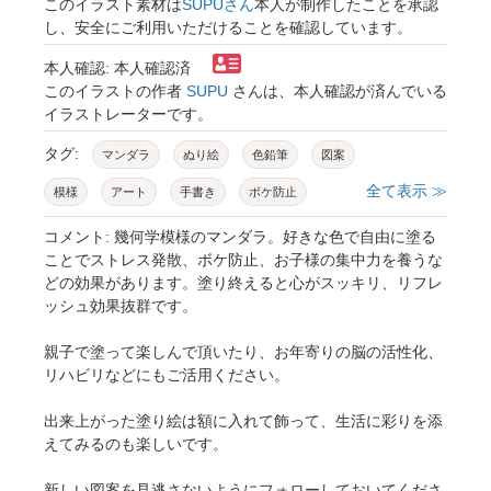
このイラスト素材は
SUPUさん
本人が制作したことを承認
し、安全にご利用いただけることを確認しています。
本人確認: 本人確認済
このイラストの作者
SUPU
さんは、本人確認が済んでいる
イラストレーターです。
タグ:
マンダラ
ぬり絵
色鉛筆
図案
全て表示 ≫
模様
アート
手書き
ボケ防止
ストレス解消
イラスト
癒し
コメント: 幾何学模様のマンダラ。好きな色で自由に塗る
ことでストレス発散、ボケ防止、お子様の集中力を養うな
カラーセラピー
色
集中
どの効果があります。塗り終えると心がスッキリ、リフレ
ッシュ効果抜群です。
親子で塗って楽しんで頂いたり、お年寄りの脳の活性化、
リハビリなどにもご活用ください。
出来上がった塗り絵は額に入れて飾って、生活に彩りを添
えてみるのも楽しいです。
新しい図案を見逃さないようにフォローしておいてくださ