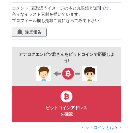
飲み物
古めかしい
休憩
眼鏡
コメント: 哀愁漂うイメージの本と丸眼鏡と珈琲です。
色々なイラスト素材を描いています。
読書
手描き
書籍
丸眼鏡
趣味
プロフィール欄も是非ご覧になってみて下さい。
お洒落
ノスタルジー
ノスタルジック
違反報告
生活
アイコン
茶色
アナログエンピツ君さんをビットコインで応援しよ
う!
ビットコインアドレス
を確認
ビットコインとは？