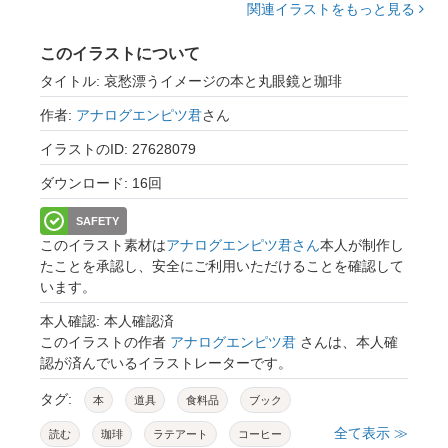
関連イラストをもっと見る
このイラストについて
タイトル: 哀愁漂うイメージの本と丸眼鏡と珈琲
作者:
アナログエンピツ君
さん
イラストのID: 27628079
ダウンロード: 16回
SAFETY
このイラスト素材は
アナログエンピツ君さん
本人が制作し
たことを承認し、安全にご利用いただけることを確認して
います。
本人確認: 本人確認済
このイラストの作者
アナログエンピツ君
さんは、本人確
認が済んでいるイラストレーターです。
タグ:
本
道具
食料品
ブック
全て表示 ≫
読む
珈琲
ラテアート
コーヒー