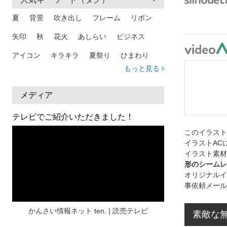
夏
背景
吹き出し
フレーム
リボン
矢印
秋
花火
あしらい
ビジネス
アイコン
キラキラ
夏祭り
ひまわり
もっと見る
家族
和柄
夏 背景
スマホ
熱中症
人物
暑中見舞い
ふきだし
夏休み
メディア
日本地図
海
ハート
夏 背景
枠
テレビでご紹介いただきました！
見出し
お盆
雲
和紙
カレンダー
このイラス
イラストAC
水彩
夏 フレーム
花
女性
街並み
イラスト素材
形のシームレ
集中線
人
おしゃれ 手描き
筆
オリジナルイ
事依頼メール
和風
スケジュール
波
飾り枠
桜
ハロウィン
介護
チェック
かんさい情報ネット ten. | 読売テレビ
素敵な