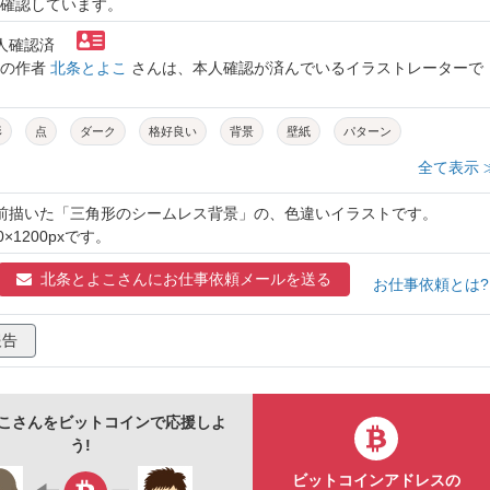
確認しています。
本人確認済
トの作者
北条とよこ
さんは、本人確認が済んでいるイラストレーターで
形
点
ダーク
格好良い
背景
壁紙
パターン
全て表示 
以前描いた「三角形のシームレス背景」の、色違いイラストです。
×1200pxです。
北条とよこさんに
お仕事依頼メールを送る
お仕事依頼とは
報告
こさんをビットコインで応援しよ
う!
ビットコインアドレスの