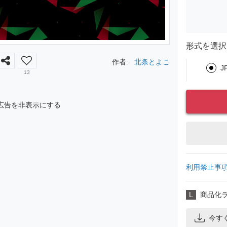
形式を選択
作者:
北条とよこ
J
13
広告を非表示にする
利用禁止事
L
商品化
今す