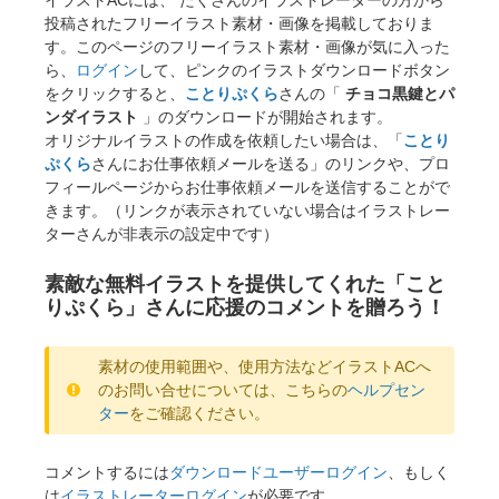
投稿されたフリーイラスト素材・画像を掲載しておりま
す。このページのフリーイラスト素材・画像が気に入った
ら、
ログイン
して、ピンクのイラストダウンロードボタン
をクリックすると、
ことりぷくら
さんの「
チョコ黒鍵とパ
ンダイラスト
」のダウンロードが開始されます。
オリジナルイラストの作成を依頼したい場合は、「
ことり
ぷくら
さんにお仕事依頼メールを送る」のリンクや、プロ
フィールページからお仕事依頼メールを送信することがで
きます。（リンクが表示されていない場合はイラストレー
ターさんが非表示の設定中です）
素敵な無料イラストを提供してくれた「こと
りぷくら」さんに応援のコメントを贈ろう！
素材の使用範囲や、使用方法などイラストACへ
のお問い合せについては、こちらの
ヘルプセン
ター
をご確認ください。
コメントするには
ダウンロードユーザーログイン
、もしく
は
イラストレーターログイン
が必要です。