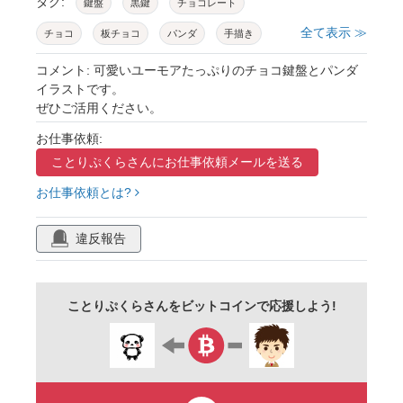
タグ:
鍵盤
黒鍵
チョコレート
全て表示 ≫
チョコ
板チョコ
パンダ
手描き
ユーモア
音楽
ピアノ
音符
コメント: 可愛いユーモアたっぷりのチョコ鍵盤とパンダ
イラストです。
ハート
星
可愛い
素材
挿絵
ぜひご活用ください。
お仕事依頼:
ことりぷくらさんに
お仕事依頼メールを送る
お仕事依頼とは?
違反報告
ことりぷくらさんをビットコインで応援しよう!