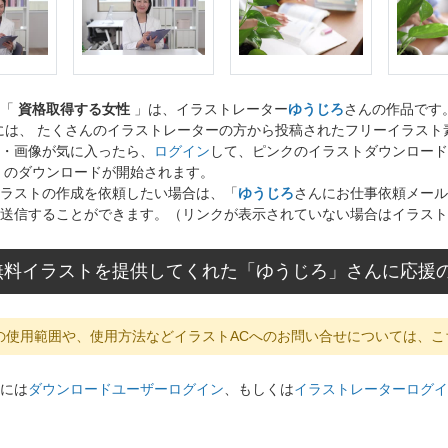
ト「
資格取得する女性
」は、イラストレーター
ゆうじろ
さんの作品です
には、 たくさんのイラストレーターの方から投稿されたフリーイラス
・画像が気に入ったら、
ログイン
して、ピンクのイラストダウンロード
」のダウンロードが開始されます。
ラストの作成を依頼したい場合は、「
ゆうじろ
さんにお仕事依頼メール
送信することができます。（リンクが表示されていない場合はイラスト
無料イラストを提供してくれた「ゆうじろ」さんに応援
の使用範囲や、使用方法などイラストACへのお問い合せについては、こ
には
ダウンロードユーザーログイン
、もしくは
イラストレーターログイ