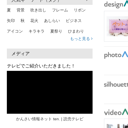
夏
背景
吹き出し
フレーム
リボン
矢印
秋
花火
あしらい
ビジネス
アイコン
キラキラ
夏祭り
ひまわり
もっと見る
家族
和柄
夏 背景
スマホ
熱中症
人物
暑中見舞い
ふきだし
夏休み
メディア
日本地図
海
ハート
夏 背景
枠
テレビでご紹介いただきました！
見出し
お盆
雲
和紙
カレンダー
水彩
夏 フレーム
花
女性
街並み
集中線
人
おしゃれ 手描き
筆
和風
スケジュール
波
飾り枠
桜
ハロウィン
介護
チェック
かんさい情報ネット ten. | 読売テレビ