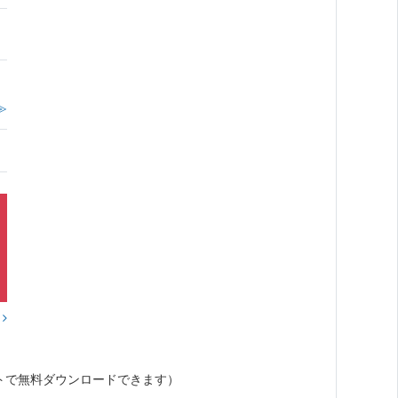
。
≫
？
トで無料ダウンロードできます）