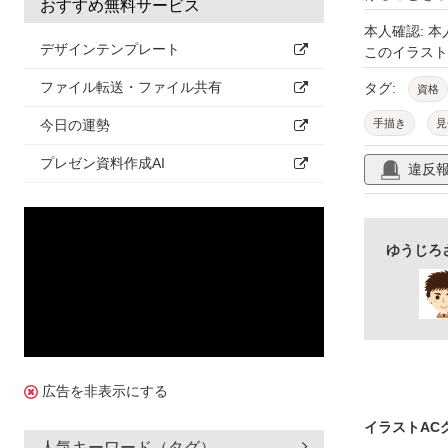
おすすめ無料サービス
本人確認: 
デザインテンプレート
このイラス
ファイル転送・ファイル共有
タグ:
資格
今日の運勢
手描き
見
プレゼン資料作成AI
違反
ゆうじろ
広告を非表示にする
イラストAC
人気キーワード（タグ）