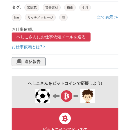
タグ:
紫陽花
背景素材
梅雨
６月
全て表示 ≫
line
リッチメッセージ
花
コピースペース
ベクター
カード
お仕事依頼:
へしこさんに
お仕事依頼メールを送る
メモ帳
涼しげ
青
バナー
お仕事依頼とは?
フレーム
紫
違反報告
へしこさんをビットコインで応援しよう!
ビットコインアドレスの