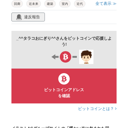
全て表示 ≫
回廊
近未来
建築
室内
近代
バナー
ブライダル
結婚式場
高級感
違反報告
上品
清潔感
ミニマル
シンプル
余白
リラックス
壁
道
癒し
_^^タラコおにぎり^^さんをビットコインで応援しよ
アイボリー
静寂
ベージュ
暖色
う!
遠近感
抽象
回転
建物
通路
光
影
レンダリング
壁紙
3d
cg
ビットコインアドレス
を確認
ビットコインとは？